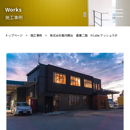
Works
施工事例
トップページ
>
施工事例
> 株式会社堀内商会 倉庫二階 H Labo アッシュラボ